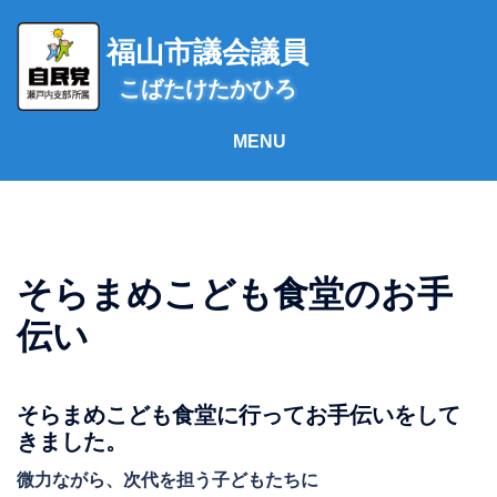
コ
ン
福山市議会議員
テ
こばたけたかひろ
ン
ツ
へ
ス
キ
ッ
プ
そらまめこども食堂のお手
伝い
そらまめこども食堂に行ってお手伝いをして
きました。
微力ながら、次代を担う子どもたちに