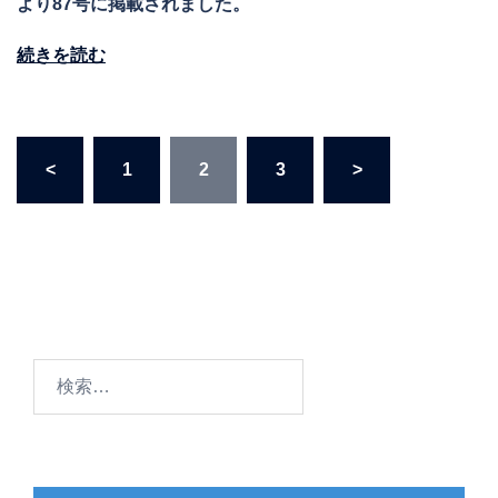
より87号に掲載されました。
続きを読む
投
<
1
2
3
>
稿
の
ペ
ー
ジ
送
り
検
索: