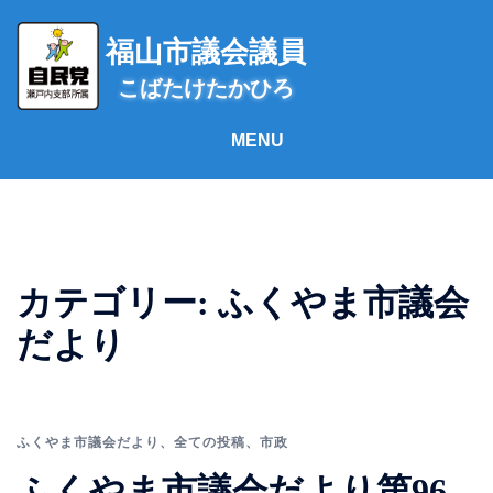
コ
ン
福山市議会議員
テ
こばたけたかひろ
ン
ツ
へ
ス
キ
ッ
プ
カテゴリー:
ふくやま市議会
だより
ふくやま市議会だより
、
全ての投稿
、
市政
ふくやま市議会だより第96