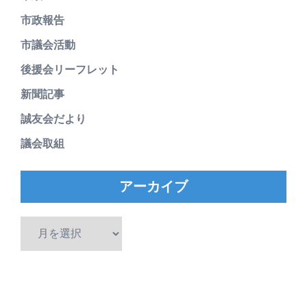
市政報告
市議会活動
後援会リーフレット
新聞記事
誠友会だより
議会取組
アーカイブ
ア
ー
カ
イ
ブ