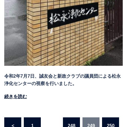
令和2年7月7日、誠友会と新政クラブの議員団による松永
浄化センターの視察を行いました。
続きを読む
投
<
1
…
248
249
250