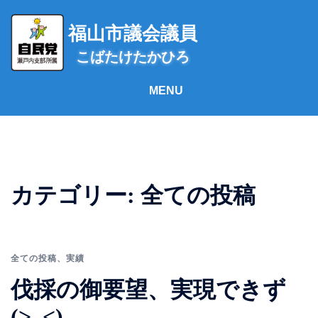
コ
ン
福山市議会議員
テ
こばたけたかひろ
ン
ツ
へ
ス
キ
ッ
プ
カテゴリー:
全ての投稿
全ての投稿
、
実績
伐採の御要望、実現できず
(>_<)