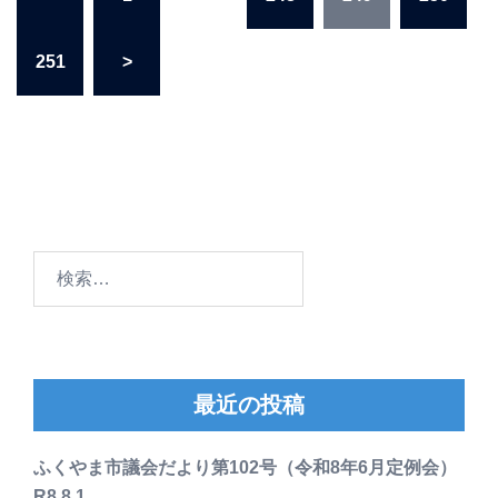
稿
の
251
>
ペ
ー
ジ
送
り
検
索:
最近の投稿
ふくやま市議会だより第102号（令和8年6月定例会）
R8.8.1