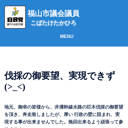
コ
ン
福山市議会議員
テ
こばたけたかひろ
ン
ツ
へ
ス
キ
ッ
プ
伐採の御要望、実現できず
(>_<)
地元、御幸の皆様から、井溝幹線水路の巨木伐採の御要望
を頂き、奔走致しましたが、厚い 行政の壁に阻まれ、実
現する事が出来ませんでした。挽回出来るよう頑張って参