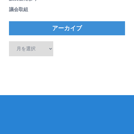
議会取組
アーカイブ
ア
ー
カ
イ
ブ