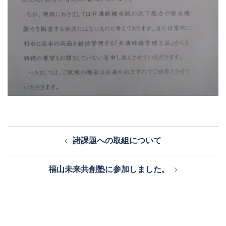
投
諸課題への取組について
稿
ナ
福山未来共創塾に参加しました。
ビ
ゲ
ー
シ