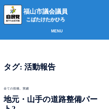
コ
ン
福山市議会議員
テ
こばたけたかひろ
ン
ツ
へ
ス
キ
ッ
プ
タグ:
活動報告
全ての投稿
、
実績
地元・山手の道路整備パー
ト2