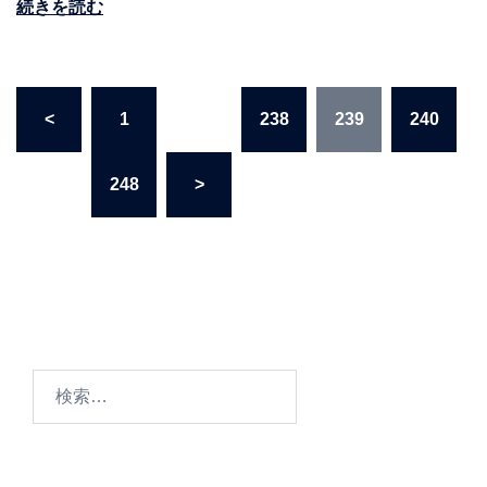
続きを読む
投
<
1
…
238
239
240
稿
の
…
248
>
ペ
ー
ジ
送
り
検
索: