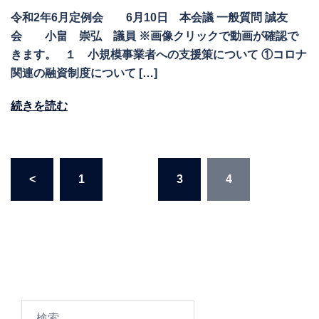
令和2年6月定例会 6月10日 本会議 一般質問 誠友
会 小畠 崇弘 議員 ※画像クリックで動画が確認で
きます。 １ 小規模事業者への支援策について ①コロナ
関連の融資制度について […]
続きを読む
投
<
1
…
3
4
稿
の
ペ
ー
ジ
送
り
検