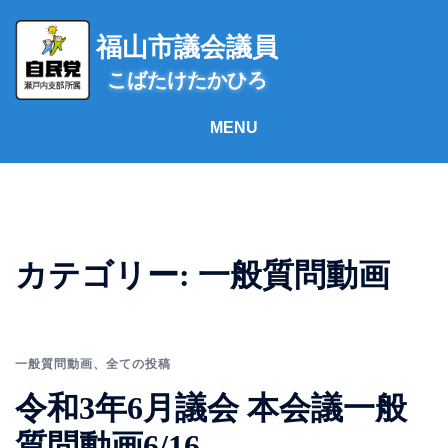
コ
ン
福山市議会議員
テ
こばたけたかひろ
ン
ツ
へ
ス
キ
ッ
プ
カテゴリー:
一般質問動画
一般質問動画
、
全ての投稿
令和3年6月議会 本会議一般
質問動画6/16