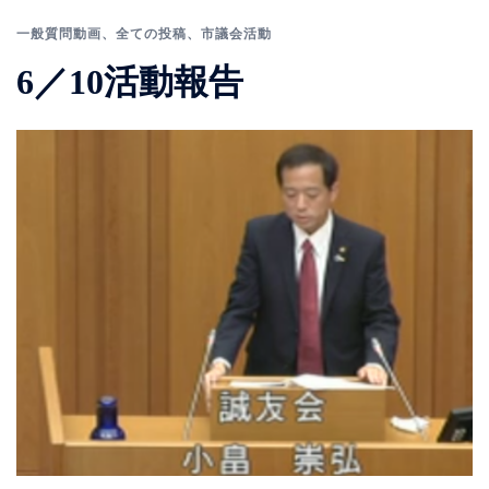
一般質問動画
、
全ての投稿
、
市議会活動
6／10活動報告